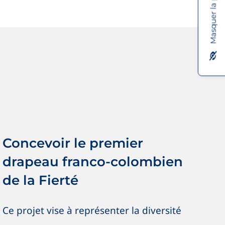
Masquer la page
Concevoir le premier drapeau
franco-colombien de la Fierté
Nouvelles
OSIG / SOGI
Vive les initiatives !
Concevoir le premier
drapeau franco-colombien
de la Fierté
Ce projet vise à représenter la diversité