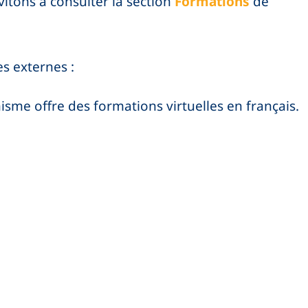
itons à consulter la section
Formations
de
s externes :
isme offre des formations virtuelles en français.