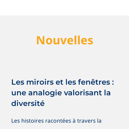
Nouvelles
Les miroirs et les fenêtres : une
analogie valorisant la diversité
Antiracisme
Antiracisme
Nouvelles
OSIG / SOGI
Les miroirs et les fenêtres :
SOGI / OSIG
une analogie valorisant la
diversité
Les histoires racontées à travers la