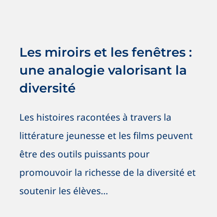
Les miroirs et les fenêtres : une
analogie valorisant la diversité
Antiracisme
Antiracisme
Nouvelles
OSIG / SOGI
Les miroirs et les fenêtres :
SOGI / OSIG
une analogie valorisant la
diversité
Les histoires racontées à travers la
littérature jeunesse et les films peuvent
être des outils puissants pour
promouvoir la richesse de la diversité et
soutenir les élèves...