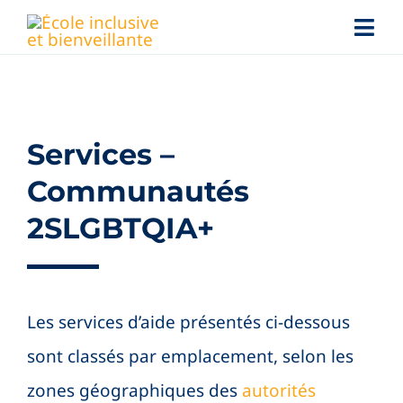
Skip
Togg
to
Navi
content
Jeunes
Familles
Services –
Communautés
Personnel scolaire
2SLGBTQIA+
Nouvelles
Les services d’aide présentés ci-dessous
Conférences
sont classés par emplacement, selon les
Services d’aide
Search
zones géographiques des
autorités
for: