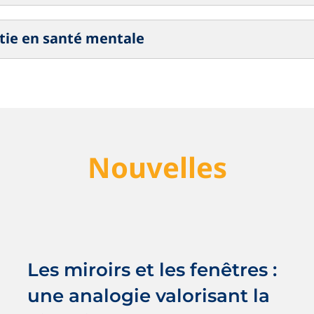
atie en santé mentale
Nouvelles
Les miroirs et les fenêtres : une
analogie valorisant la diversité
Antiracisme
Antiracisme
Nouvelles
OSIG / SOGI
Les miroirs et les fenêtres :
SOGI / OSIG
une analogie valorisant la