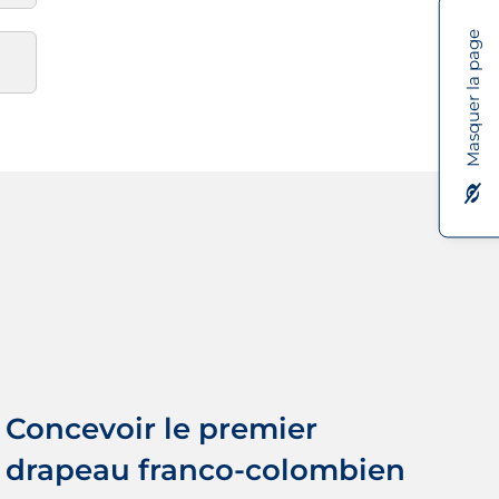
Masquer la page
Concevoir le premier drapeau
franco-colombien de la Fierté
Nouvelles
OSIG / SOGI
Vive les initiatives !
Concevoir le premier
drapeau franco-colombien