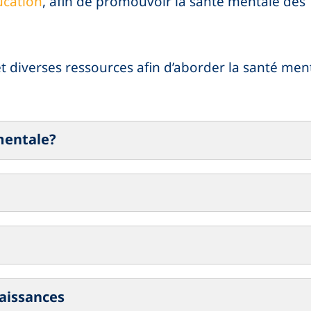
ucation
,
afin de promouvoir la santé mentale des
t d
iverses
ressources af
in
d’aborder la santé men
 mentale?
aissances