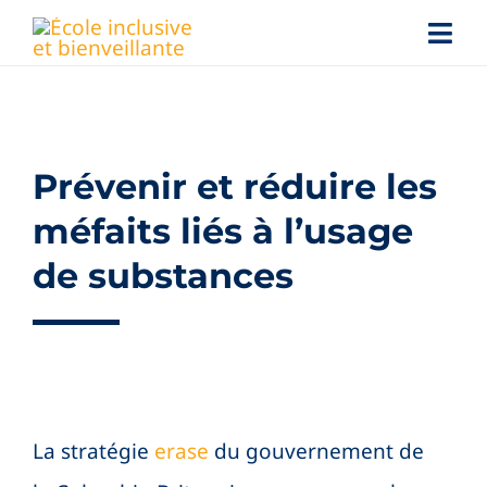
Skip
Togg
to
Navi
content
Jeunes
Familles
Prévenir et réduire les
méfaits liés à l’usage
Personnel scolaire
de substances
Nouvelles
Conférences
Services d’aide
La stratégie
erase
du gouvernement de
Search
for: