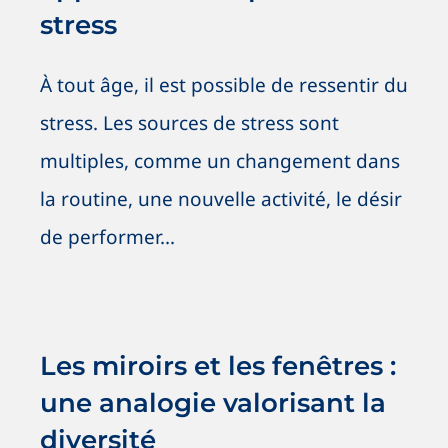
stress
À tout âge, il est possible de ressentir du
stress. Les sources de stress sont
multiples, comme un changement dans
la routine, une nouvelle activité, le désir
de performer...
Les miroirs et les fenêtres : une
analogie valorisant la diversité
Antiracisme
Antiracisme
Nouvelles
OSIG / SOGI
Les miroirs et les fenêtres :
SOGI / OSIG
une analogie valorisant la
diversité