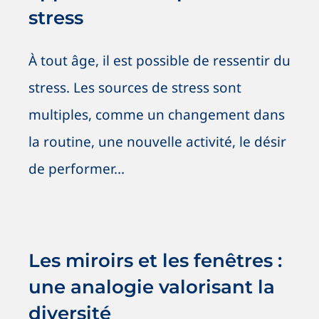
stress
À tout âge, il est possible de ressentir du
stress. Les sources de stress sont
multiples, comme un changement dans
la routine, une nouvelle activité, le désir
de performer...
Les miroirs et les fenêtres : une
analogie valorisant la diversité
Antiracisme
Antiracisme
Nouvelles
OSIG / SOGI
Les miroirs et les fenêtres :
SOGI / OSIG
une analogie valorisant la
diversité