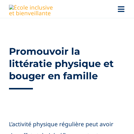
Skip
Togg
to
Navi
content
Jeunes
Familles
Promouvoir la
littératie physique et
Personnel scolaire
bouger en famille
Nouvelles
Conférences
Services d’aide
L’activité physique régulière peut avoir
Search
for: