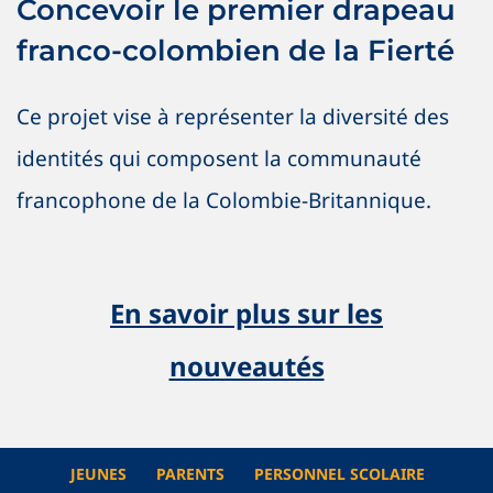
Concevoir le premier drapeau
Nouvelles
OSIG / SOGI
Vive les initiatives !
franco-colombien de la Fierté
Ce projet vise à représenter la diversité des
identités qui composent la communauté
francophone de la Colombie-Britannique.
En savoir plus sur les
nouveautés
JEUNES
PARENTS
PERSONNEL SCOLAIRE