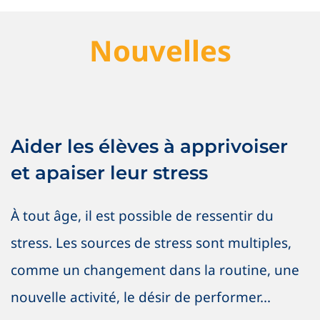
Nouvelles
Aider les élèves à apprivoiser et
apaiser leur stress
Aider les élèves à apprivoiser
Nouvelles
Saines habitudes
et apaiser leur stress
À tout âge, il est possible de ressentir du
stress. Les sources de stress sont multiples,
comme un changement dans la routine, une
nouvelle activité, le désir de performer...