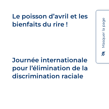
Le poisson d’avril et les
bienfaits du rire !
Le poisson d’avril et les
Barre latérale
Masquer la page
bienfaits du rire !
Journée internationale pour
l’élimination de la
discrimination raciale
Journée internationale
Barre latérale
pour l’élimination de la
discrimination raciale