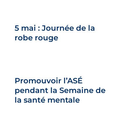
5 mai : Journée de la robe
rouge
5 mai : Journée de la
Barre latérale
robe rouge
Promouvoir l’ASÉ pendant la
Semaine de la santé mentale
Promouvoir l’ASÉ
Barre latérale
pendant la Semaine de
la santé mentale
Agir en faveur de