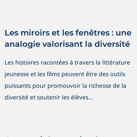
Les miroirs et les fenêtres : une
analogie valorisant la diversité
Les miroirs et les fenêtres : une
Antiracisme
Antiracisme
Nouvelles
OSIG / SOGI
SOGI / OSIG
analogie valorisant la diversité
Les histoires racontées à travers la littérature
jeunesse et les films peuvent être des outils
puissants pour promouvoir la richesse de la
diversité et soutenir les élèves...
Concevoir le premier drapeau
franco-colombien de la Fierté