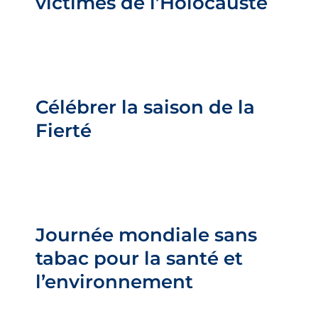
victimes de l’Holocauste
Search Button
Célébrer la saison de la Fierté
Barre latérale
Célébrer la saison de la
Fierté
Journée mondiale sans
tabac pour la santé et
l’environnement
Journée mondiale sans
Barre latérale
tabac pour la santé et
l’environnement