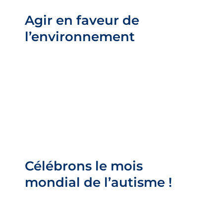
l’environnement
Agir en faveur de
Barre latérale
l’environnement
Célébrons le mois mondial
de l’autisme !
Célébrons le mois
Barre latérale
mondial de l’autisme !